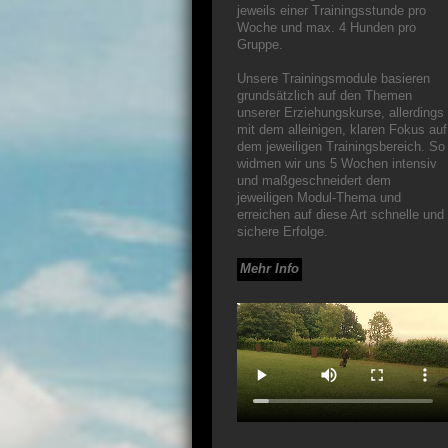
jeweils einer Trainingsstunde pro
Woche und max. 4 Hunden pro
Gruppe.
Unsere Trainingsmodule basieren
grundsätzlich auf den Themen
unserer Erziehungskurse, allerdings
mit dem alleinigen, klaren Fokus auf
dem jeweiligen Trainingsbereich. So
widmen wir uns 5 Wochen intensiv
und maßgeschneidert dem
jeweiligen Modul-Thema und
erreichen auf diese Art schnelle und
sichere Erfolge.
Mehr Info