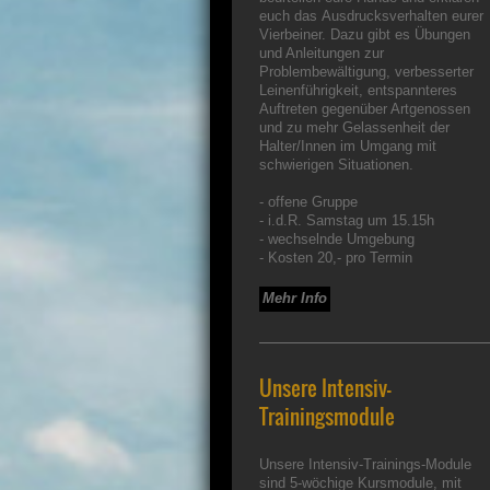
euch das Ausdrucksverhalten eurer
Vierbeiner. Dazu gibt es Übungen
und Anleitungen zur
Problembewältigung, verbesserter
Leinenführigkeit, entspannteres
Auftreten gegenüber Artgenossen
und zu mehr Gelassenheit der
Halter/Innen im Umgang mit
schwierigen Situationen.
- offene Gruppe
- i.d.R. Samstag um 15.15h
- wechselnde Umgebung
- Kosten 20,- pro Termin
Mehr Info
Unsere Intensiv-
Trainingsmodule
Unsere Intensiv-Trainings-Module
sind 5-wöchige Kursmodule, mit