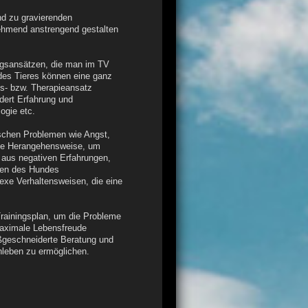
nd zu gravierenden
ehmend anstrengend gestalten
ngsansätzen, die man im TV
des Tieres können eine ganz
gs- bzw. Therapieansatz
rdert Erfahrung und
ogie etc.
schen Problemen wie Angst,
me Herangehensweise, um
d aus negativen Erfahrungen,
den des Hundes
exe Verhaltensweisen, die eine
Trainingsplan, um die Probleme
maximale Lebensfreude
ßgeschneiderte Beratung und
nleben zu ermöglichen.