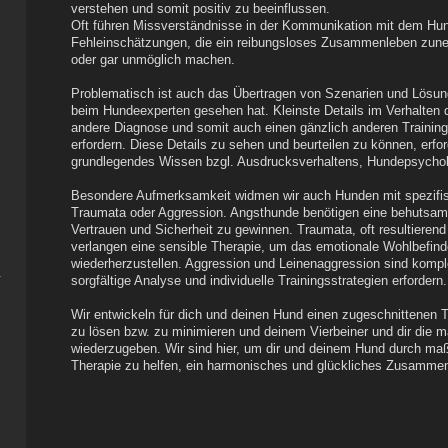
verstehen und somit positiv zu beeinflussen.
Oft führen Missverständnisse in der Kommunikation mit dem Hu
Fehleinschätzungen, die ein reibungsloses Zusammenleben zun
oder gar unmöglich machen.
Problematisch ist auch das Übertragen von Szenarien und Lösu
beim Hundeexperten gesehen hat. Kleinste Details im Verhalten 
andere Diagnose und somit auch einen gänzlich anderen Trainin
erfordern. Diese Details zu sehen und beurteilen zu können, erfo
grundlegendes Wissen bzgl. Ausdrucksverhaltens, Hundepsychol
Besondere Aufmerksamkeit widmen wir auch Hunden mit spezifi
Traumata oder Aggression. Angsthunde benötigen eine behutsa
Vertrauen und Sicherheit zu gewinnen. Traumata, oft resultieren
verlangen eine sensible Therapie, um das emotionale Wohlbefin
wiederherzustellen. Aggression und Leinenaggression sind kompl
sorgfältige Analyse und individuelle Trainingsstrategien erfordern.
Wir entwickeln für dich und deinen Hund einen zugeschnittenen 
zu lösen bzw. zu minimieren und deinem Vierbeiner und dir die 
wiederzugeben. Wir sind hier, um dir und deinem Hund durch ma
Therapie zu helfen, ein harmonisches und glückliches Zusamme