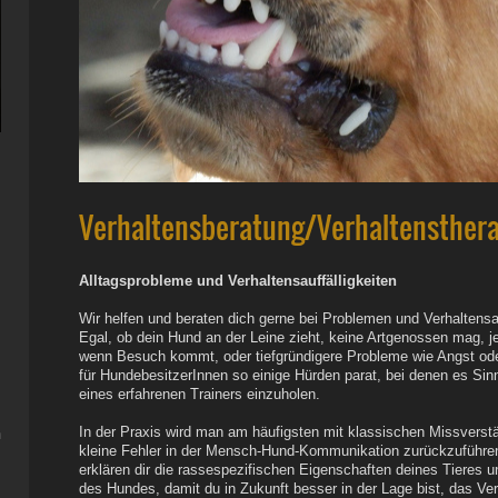
Verhaltensberatung/Verhaltensther
Alltagsprobleme und Verhaltensauffälligkeiten
Wir helfen und beraten dich gerne bei Problemen und Verhaltensa
Egal, ob dein Hund an der Leine zieht, keine Artgenossen mag, je
wenn Besuch kommt, oder tiefgründigere
Probleme wie Angst od
für HundebesitzerInnen so einige Hürden parat, bei denen es Sin
eines erfahrenen Trainers einzuholen.
In der Praxis wird man am häufigsten mit klassischen Missverstän
n
kleine Fehler in der Mensch-Hund-Kommunikation zurückzuführen
erklären dir die rassespezifischen Eigenschaften deines Tieres u
des Hundes, damit du in Zukunft besser in der Lage bist, das Ver