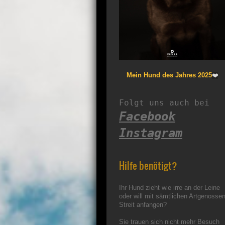
Mein Hund des Jahres 2025
❤️
Facebook
Instagram
Hilfe benötigt?
Ihr Hund zieht wie irre an der Leine
oder will mit sämtlichen Artgenosse
Streit anfangen?
Sie trauen sich nicht mehr Besuch