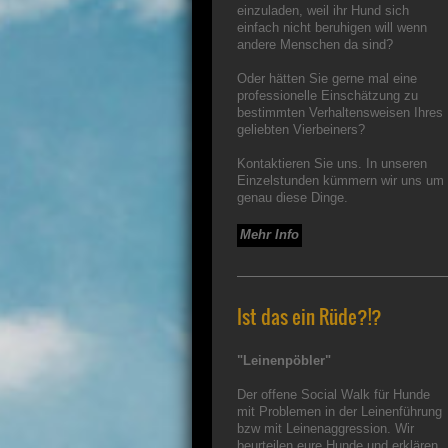
einzuladen, weil ihr Hund sich
einfach nicht beruhigen will wenn
andere Menschen da sind?
Oder hätten Sie gerne mal eine
professionelle Einschätzung zu
bestimmten Verhaltensweisen Ihres
geliebten Vierbeiners?
Kontaktieren Sie uns. In unseren
Einzelstunden kümmern wir uns um
genau diese Dinge.
Mehr Info
Ist das ein Rüde?!?
"Leinenpöbler"
Der offene Social Walk für Hunde
mit Problemen in der Leinenführung
bzw mit Leinenaggression. Wir
beurteilen eure Hunde und erklären